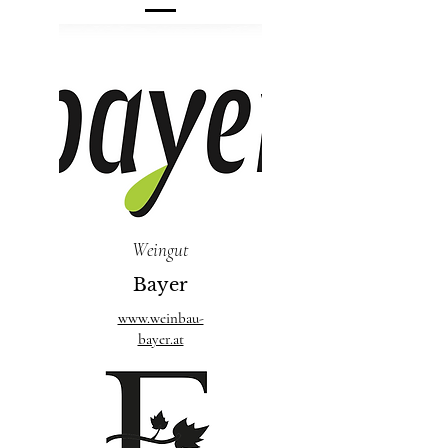
Weingut
Bayer
www.weinbau-
bayer.at