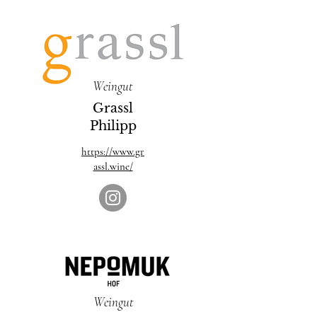
Weingut
Grassl
Philipp
https://www.gr
assl.wine/
Weingut