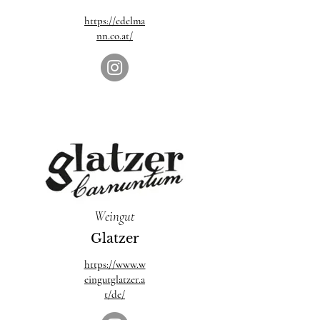
https://edelma
nn.co.at/
Weingut
Glatzer
https://www.w
eingutglatzer.a
t/de/