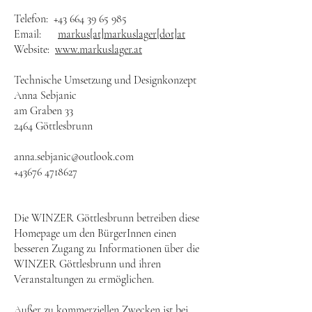
Telefon: +43 664 39 65 985
Email:
markus[at]markuslager[dot]at
Website:
www.markuslager.at
Technische Umsetzung und Designkonzept
Anna Sebjanic
am Graben 33
2464 Göttlesbrunn
anna.sebjanic@outlook.com
+43676 4718627
Die WINZER Göttlesbrunn betreiben diese
Homepage um den BürgerInnen einen
besseren Zugang zu Informationen über die
WINZER Göttlesbrunn und ihren
Veranstaltungen zu ermöglichen.
Außer zu kommerziellen Zwecken ist bei