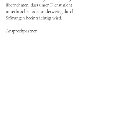
übernehmen, dass unser Dienst nicht
unterbrochen oder anderweitig durch
Störungen beeinträchtigt wird.
Ansprechpartner
Sollten Sie inhaltliche Fehler oder Irrtümer
auf unserer Homepage entdecken, so wenden
Sie sich bitte an die unten angegebe E-
Mailadressse.
Selbstverständlich freuen wir uns auch über
Ihre Anregungen, Ideen und
Verbesserungsvorschläge zur Website.
Unsere Postadresse:
die WINZER Göttlesbrunn
Kirchenstraße 33
A-2464 Göttlesbrunn
Österreich